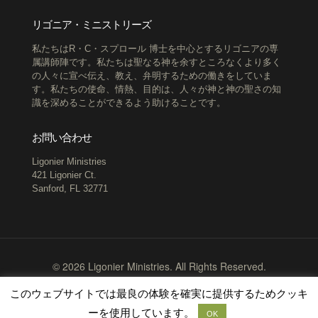
リゴニア・ミニストリーズ
私たちはR・C・スプロール 博士を中心とするリゴニアの専
属講師陣です。私たちは聖なる神を余すところなくより多く
の人々に宣べ伝え、教え、弁明するための働きをしていま
す。私たちの使命、情熱、目的は、人々が神と神の聖さの知
識を深めることができるよう助けることです。
お問い合わせ
Ligonier Ministries
421 Ligonier Ct.
Sanford, FL 32771
© 2026 Ligonier Ministries. All Rights Reserved.
Terms of Use
Copyright Policy
Privacy Policy
このウェブサイトでは最良の体験を確実に提供するためクッキ
ーを使用しています。
OK