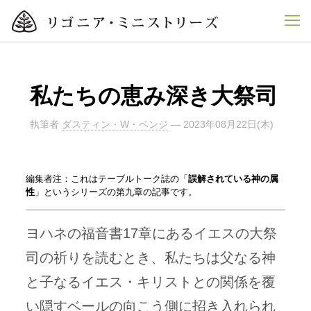
私たちの恵み深き大祭司
執筆者
ダスティン・W・ベンジ
—
2023年08月22日(木)
編集者注：これはテーブルトーク誌の「
誤解されている神の属
性
」というシリーズの第九章の記事です。
ヨハネの福音書17章にあるイエスの大祭
司の祈りを読むとき、私たちは父なる神
と子なるイエス・キリストとの関係を覆
い隠すベールの向こう側に招き入れられ