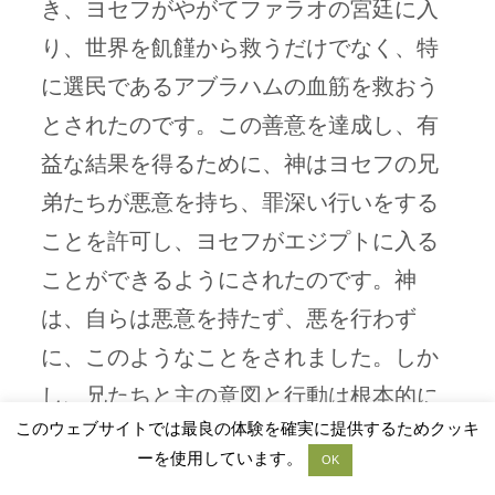
き、ヨセフがやがてファラオの宮廷に入
り、世界を飢饉から救うだけでなく、特
に選民であるアブラハムの血筋を救おう
とされたのです。この善意を達成し、有
益な結果を得るために、神はヨセフの兄
弟たちが悪意を持ち、罪深い行いをする
ことを許可し、ヨセフがエジプトに入る
ことができるようにされたのです。神
は、自らは悪意を持たず、悪を行わず
に、このようなことをされました。しか
し、兄たちと主の意図と行動は根本的に
このウェブサイトでは最良の体験を確実に提供するためクッキ
異なりながらも、ヨセフがエジプトに送
ーを使用しています。
OK
られるように合致したの です。