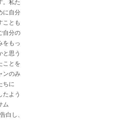
す。私た
めに自分
すことも
ご自分の
みをもっ
かと思う
たことを
ャンのみ
たちに
したよう
サム
を告白し、