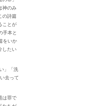
は神のみ
この詩篇
ることが
の手本と
篇をいか
介したい
さい」「洗
い去って
題は罪で