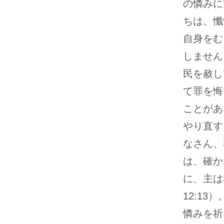
の憐みに
ちは、懺
自身をむ
しません
民を赦し
て罪を悔
ことがあ
やり直す
なさん、
は、確か
に、主は
12:1
憐みを祈