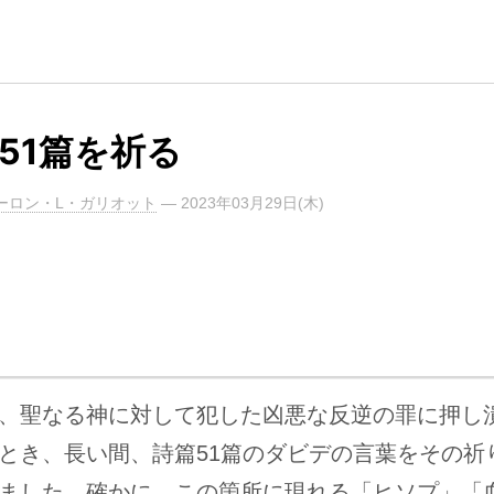
51篇を祈る
ーロン・L・ガリオット
—
2023年03月29日(木)
、聖なる神に対して犯した凶悪な反逆の罪に押し
とき、長い間、詩篇51篇のダビデの言葉をその祈
ました。確かに、この箇所に現れる「ヒソプ」「