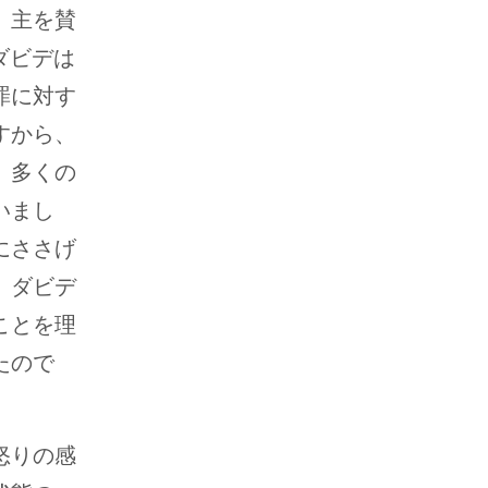
、主を賛
ダビデは
罪に対す
すから、
、多くの
いまし
にささげ
。ダビデ
ことを理
たので
怒りの感