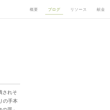
概要
ブログ
リソース
献金
潰されそ
りの手本
血の罪」