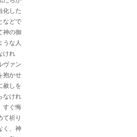
私たちが
当化した
となどで
て神の御
ような人
なけれ
ルヴァン
を抱かせ
に赦しを
らなけれ
、すぐ悔
めて祈り
なく、神