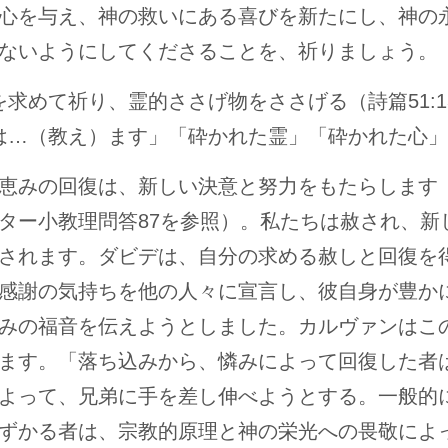
心を与え、神の救いにある喜びを新たにし、神の
ないようにしてくださることを、祈りましょう。
を求めて祈り、霊的ささげ物をささげる（詩篇51:13
は…（教え）ます」「砕かれた霊」「砕かれた心」
恵みの回復は、新しい決意と努力をもたらします
ター小教理問答87を参照）。私たちは赦され、新
されます。ダビデは、自分の求める赦しと回復を
感謝の気持ちを他の人々に宣言し、彼自身が豊か
みの福音を伝えようとしました。カルヴァンはこ
ます。「落ち込みから、憐みによって回復した者
よって、兄弟に手を差し伸べようとする。一般的
ずかる者は、宗教的原理と神の栄光への畏敬によ