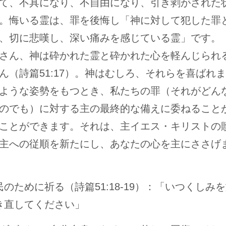
て、不具になり、不自由になり、引き剥がされた
。悔いる霊は、罪を後悔し「神に対して犯した罪
、切に悲嘆し、深い痛みを感じている霊」です。
さん、神は砕かれた霊と砕かれた心を軽んじられ
ん（詩篇51:17）。神はむしろ、それらを喜ばれ
ような姿勢をもつとき、私たちの罪（それがどん
のでも）に対する主の最終的な備えに委ねること
ことができます。それは、主イエス・キリストの
主への従順を新たにし、あなたの心を主にささげ
民のために祈る（詩篇51:18-19）：「いつくしみ
き直してください」