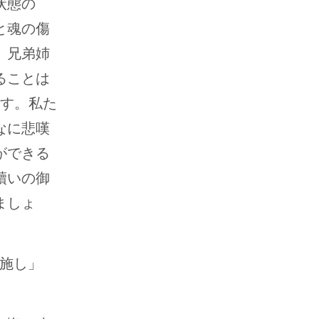
状態の
と魂の傷
 兄弟姉
ることは
ます。私た
なに悲嘆
ができる
贖いの御
ましょ
を施し」