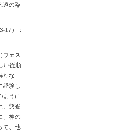
永遠の臨
-17）：
（ウェス
しい従順
得たな
に経験し
のように
は、慈愛
に、神の
って、他