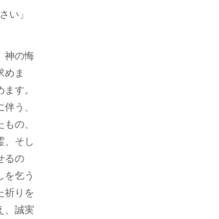
ださい」
。神の悔
求めま
めます。
に伴う、
たもの、
霊、そし
せるの
しを乞う
た祈りを
え、誠実