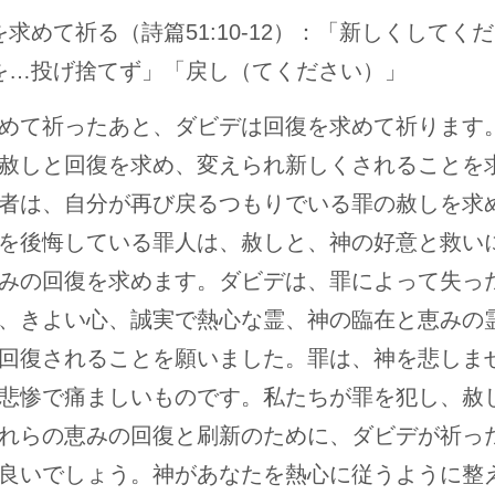
を求めて祈る（詩篇51:10-12）：「新しくしてく
を…投げ捨てず」「戻し（てください）」
めて祈ったあと、ダビデは回復を求めて祈ります
赦しと回復を求め、変えられ新しくされることを
者は、自分が再び戻るつもりでいる罪の赦しを求
を後悔している罪人は、赦しと、神の好意と救い
みの回復を求めます。ダビデは、罪によって失っ
、きよい心、誠実で熱心な霊、神の臨在と恵みの
回復されることを願いました。罪は、神を悲しま
悲惨で痛ましいものです。私たちが罪を犯し、赦
れらの恵みの回復と刷新のために、ダビデが祈っ
良いでしょう。神があなたを熱心に従うように整