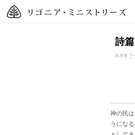
詩篇
執筆者
ア
神の民は
うになる
としてき