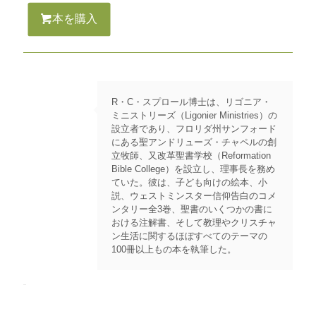
本を購入
R・C・スプロール博士は、リゴニア・
ミニストリーズ（Ligonier Ministries）の
設立者であり、フロリダ州サンフォード
にある聖アンドリューズ・チャペルの創
立牧師、又改革聖書学校（Reformation
Bible College）を設立し、理事長を務め
ていた。彼は、子ども向けの絵本、小
説、ウェストミンスター信仰告白のコメ
ンタリー全3巻、聖書のいくつかの書に
おける注解書、そして教理やクリスチャ
ン生活に関するほぼすべてのテーマの
100冊以上もの本を執筆した。