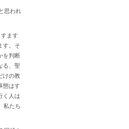
と思われ
ますます
ます。そ
かを判断
なる、聖
だけの教
事態はす
行く人は
、私たち