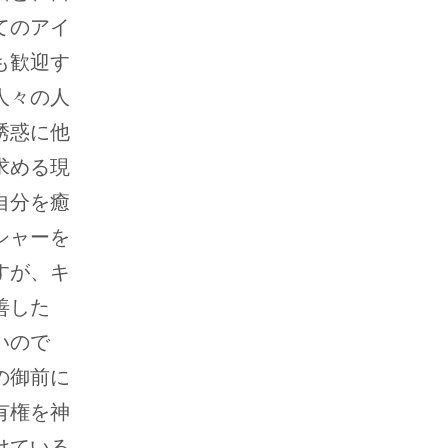
てのアイ
も歓迎す
人々の人
誘惑に他
求める現
自分を癒
シャーを
すが、キ
善した
いので
の御前に
有権を神
けている