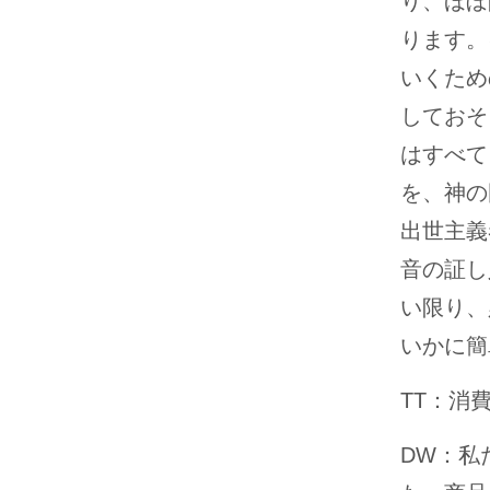
り、ほぼ
ります。
いくため
しておそ
はすべて
を、神の
出世主義
音の証し
い限り、
いかに簡
TT：消
DW：私