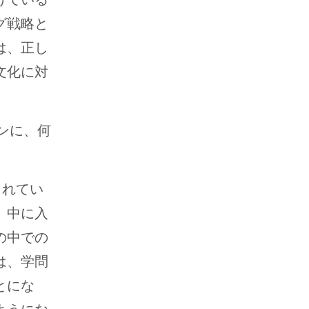
グ戦略と
は、正し
文化に対
ンに、何
されてい
、中に入
の中での
は、学問
とにな