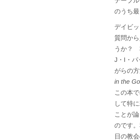
テーブル
のうち最
デイビッ
質問から
うか？ 
J・I・
がらの方
in the Go
この本で
して特に
ことが論
のです。
日の教会