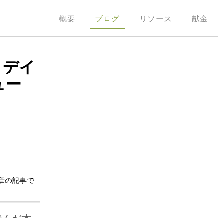
概要
ブログ
リソース
献金
：デイ
ュー
章の記事で