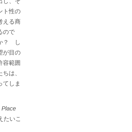
出し、そ
ント性の
考える商
るので
か？ し
望が目の
許容範囲
たちは、
ってしま
 Place
えたいこ