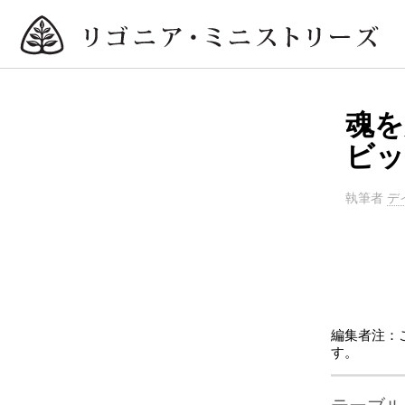
魂を
ビッ
執筆者
デ
編集者注：
す。