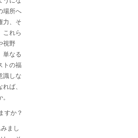
ようにな
の場所へ
権力、そ
。これら
や視野
、単なる
ストの福
意識しな
なれば、
か。
ますか？
込みまし