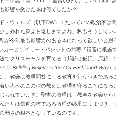
トーク誌（以下TT）：聖書以外で、この1年間に
も影響を受けた本は何でしたか？
ド・ウェルズ（以下DW）：たいていの政治家は
少し外れた答えを返しますよね。私もそうしてい
私が今年最も影響力のある本になって欲しいと思
パッカーとゲイリー・パレットの共著『福音に根差
法でクリスチャンを育てる（邦題は仮訳。原題：
spel: Building Believers the Old-Fashioned Way
）
は、教会は教理問答による教育を行うべきである
若い人へのこの種の教えは教理を守ることになる
じられています。聖書の教理は、教会を教会たら
私たちは信仰の核である教理の継承につまづき、
の弱さの根本となっているのです。