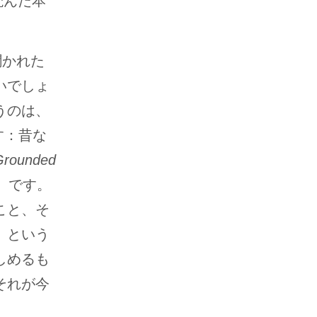
読んだ本
聞かれた
いでしょ
うのは、
す：昔な
Grounded
』です。
こと、そ
、という
しめるも
それが今