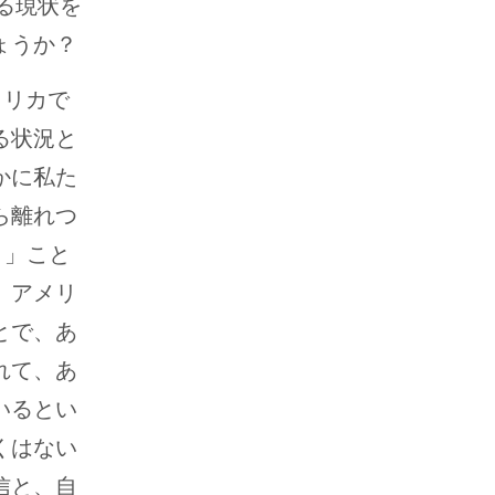
る現状を
ょうか？
メリカで
る状況と
かに私た
ら離れつ
）」こと
、アメリ
とで、あ
れて、あ
いるとい
くはない
信と、自