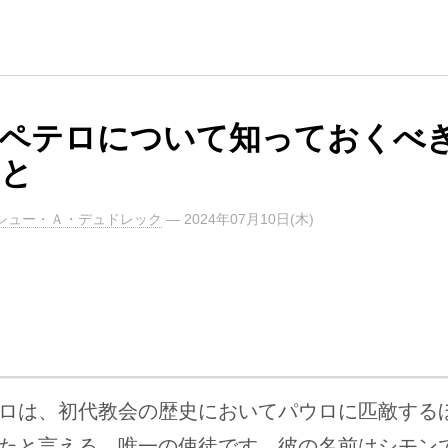
ペテロについて知っておくべ
と
シュー・Ａ・デュドレック
—
2024年07月10日(木)
ロは、初代教会の歴史においてパウロに匹敵する
たと言える、唯一の使徒です。彼の名前はシモン