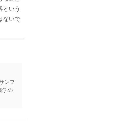
容という
はないで
サンフ
聖書学の