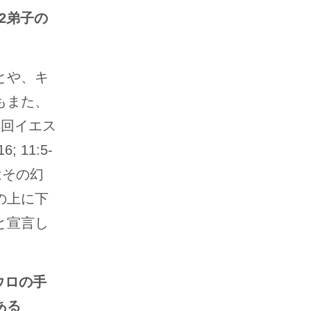
2弟子の
とや、キ
もまた、
3回イエス
11:5-
はその幻
の上に下
と宣言し
ウロの手
ある