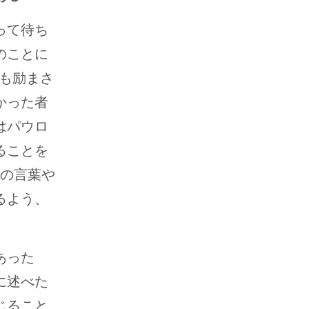
って待ち
のことに
ちも励まさ
かった者
はパウロ
ることを
ロの言葉や
るよう、
あった
に述べた
じること