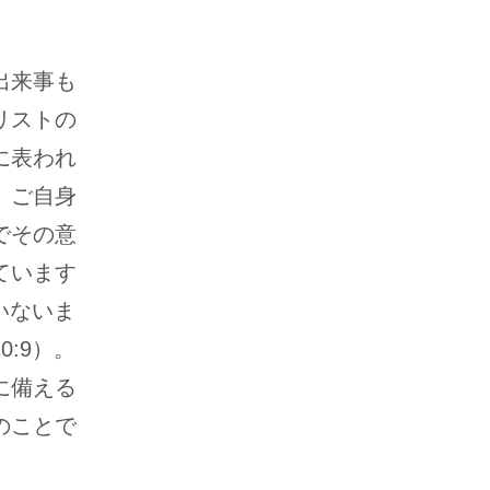
出来事も
リストの
に表われ
、ご自身
でその意
ています
いないま
:9）。
に備える
のことで