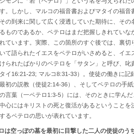
シモンに「岩（ペテロ）」という名を与えられた
す。しかし、マルコの福音書およびマタイの福音
その到来に関して広く浸透していた期待に、その
るものであるか、ペテロはまだ把握しきれていな
れています。実際、この箇所のすぐ後では、裏切
いて語られたイエスをペテロがいさめると、イエ
けられたばかりのペテロを「サタン」と呼び、叱
イ16:21-23; マルコ8:31-33）。使徒の働きに
最初の説教（使徒2:14-36）、そしてペテロの手
の言葉（一ペテロ1:3-5）には、そのときに学ん
中心にはキリストの死と復活があるということを
するペテロの思いが表れています。
テロは空っぽの墓を最初に目撃した二人の使徒のう