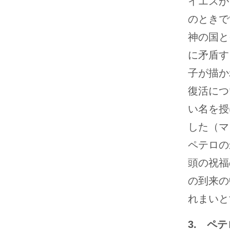
イエスが
のときで
神の国と
に矛盾す
子が描か
復活につ
い名を授
した（マタ
ペテロの
頭の祝福
の到来の
れまいと
3. ペ