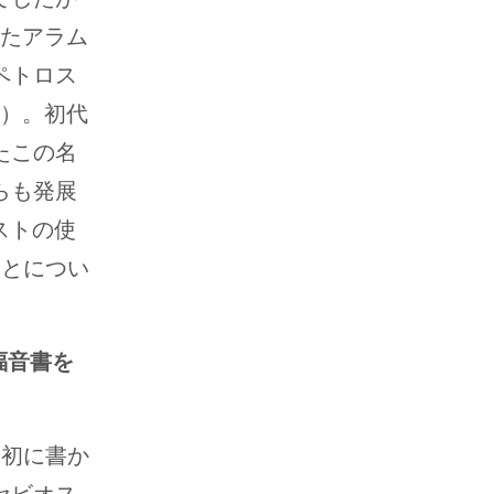
られたアラム
ペトロス
8）。初代
たこの名
らも発展
ストの使
ことについ
福音書を
最初に書か