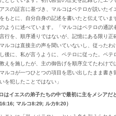
だとしています。初代教会の歴史を記録したエウ
アスの証言に基づき、マルコはペテロが説いたイ
をもとに、自分自身の記述を書いたと伝えていま
のように述べています。「マルコはペテロの通訳
言行を、順序通りではないが、記憶にある限り正
マルコは直接主の声を聞いていないし、従ったわ
し後に、私が言うように、ペテロに従った。ペテ
教えを施したが、主の御告げを順序立てたわけで
マルコが一つひとつの項目を思い出したまま書き
いを犯したことではない」
テロはイエスの弟子たちの中で最初に主をメシアだ
:16; マルコ8:29; ルカ9:20）