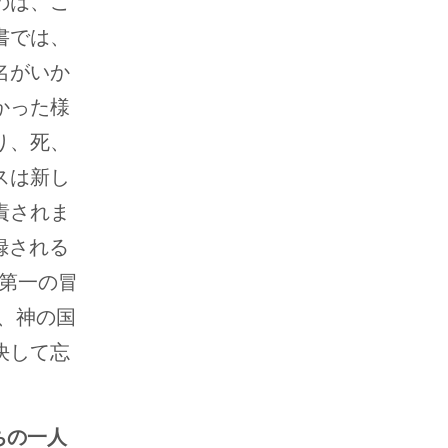
のは、こ
書では、
名がいか
かった様
り、死、
スは新し
責されま
記録される
紙第一の冒
だ、神の国
決して忘
ちの一人