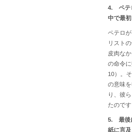
4. ペ
中で最初
ペテロが
リストの
皮肉なか
の命令に抵
10）。
の意味を
り、彼ら
たのです（使
5. 最
紙に言及