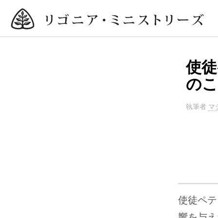
使徒
のこ
執筆者
マ
使徒ペテ
響を与え