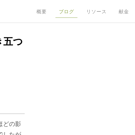
概要
ブログ
リソース
献金
き五つ
ほどの影
でしたが