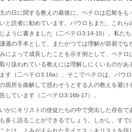
主の日に関する教えの最後に、ペテロは忍耐をも
いと読者に勧めています。パウロもまた、これら
じように書きました（二ペテロ3:14-15）。私た
謙遜の手本として、またかつては理解が容易でな
みによって成長したことを示す例として、ペテロ
取り扱われている教えには理解しにくいものがあ
ます（二ペテロ3:16a）。そこでペテロは、パウ
の箇所を曲解して惑わそうとする人の教えを避け
告しています（二ペテロ3:16b-17）。
いかにキリストの使徒たちの中で突出した存在で
も多く語ることができるでしょう。しかし、すで
ことは、よみがえられた主イエス・キリストを信