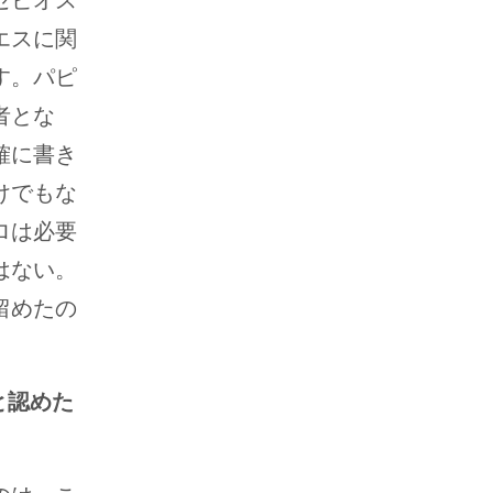
セビオス
エスに関
す。パピ
者とな
確に書き
けでもな
ロは必要
はない。
留めたの
と認めた