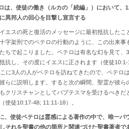
テロは、使徒の働き（ルカの「続編」）において、1
に異邦人の回心を目撃し宣言する
イエスの死と復活のメッセージに最初抵抗したこ
十字架刑でのペテロの行動のように、この出来事
たちで起こりました。ペテロは有名な幻を見て、
抗し、その度にイエスに正されます（使徒10:1-16; 
そこに3人の人がペテロを訪ねてきたので、ペテロ
彼らに説明します。すると次の瞬間、聖霊が彼ら
もクリスチャンとしてバプテスマを受けるべきだ
徒10:17-48; 11:11-18）。
後に、使徒ペテロは霊感による著作の中で、唯一パ
しそれを聖書の他の箇所と関連づけた聖書著者で